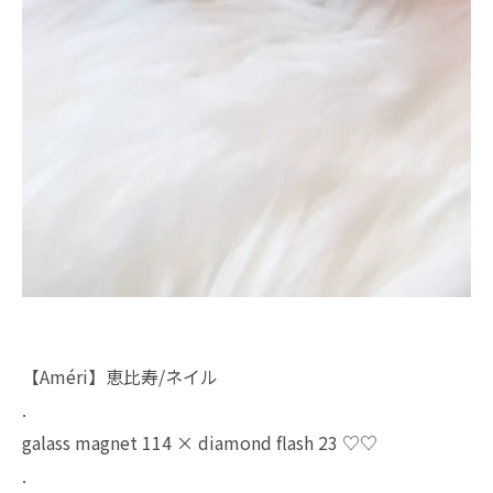
【Améri】恵比寿/ネイル
.
galass magnet 114 × diamond flash 23 ♡♡
.