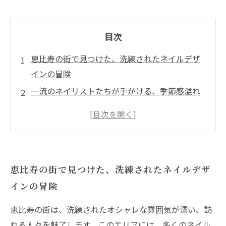
目次
恵比寿の街で見つけた、洗練されたネイルデザ
インの冒険
一流のネイリストたちが手がける、季節感溢れ
るアートの魅力
シンプルで大胆なネイルトレンド、あなたに合
ったスタイルの発見
オーダーメイドのデザインが生まれる恵比寿の
恵比寿の街で見つけた、洗練されたネイルデザ
ネイルサロン体験
インの冒険
ネイルサロンでのリラックスタイム、心と指先
を癒す方法
恵比寿の街は、洗練されたオシャレな雰囲気が漂い、訪
美しい指先を手に入れるためのネイルケアの重
れる人々を魅了します。このエリアには、多くのネイル